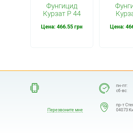
Фунгицид
Фунг
Курзат P 44
Курз
Цена:
466.55 грн
Цена:
46
пн-пт:
сб-вс:
пр-т Сте
Перезвоните мне
04073 Ки