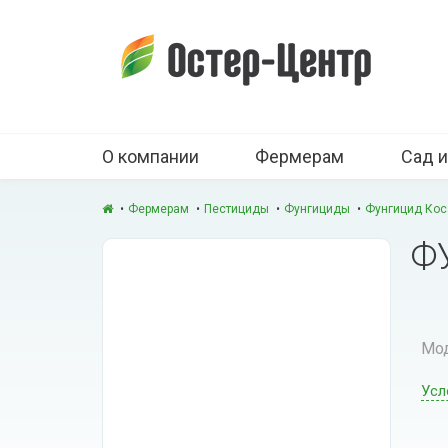
О компании
Фермерам
Сад и
Фермерам
Пестициды
Фунгициды
Фунгицид Кос
Ф
Мод
Усл