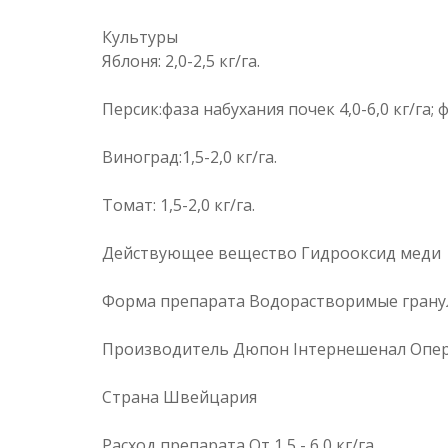
Культуры
Яблоня: 2,0-2,5 кг/га.
Персик:фаза набухания почек 4,0-6,0 кг/га; ф
Виноград:1,5-2,0 кг/га.
Томат: 1,5-2,0 кг/га.
Действующее вещество Гидрооксид меди
Форма препарата Водорастворимые гран
Производитель Дюпон Інтернешенал Опе
Страна Швейцария
Расход препарата От 1,5 - 6,0 кг/га