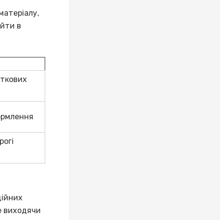
матеріалу,
айти в
аткових
ормлення
рогі
дійних
е виходячи