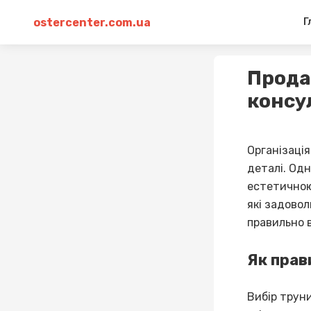
ostercenter.com.ua
Г
Прода
консу
Організація
деталі. Одн
естетичною,
які задовол
правильно в
Як прав
Вибір труни