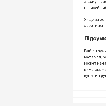
з дому, і з
великий виб
Якщо ви хо
асортимент
Підсум
Вибір трун
матеріал, р
можете зна
вимогам. Н
купити трун