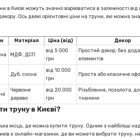
ни в Києві можуть значно варіюватися в залежності від 
декору. Ось деякі орієнтовні ціни на труни, які можна зн
ни
Матеріал
Ціна (від)
Декор
від 5 000
Простий декор, без дод
уна
МДФ, ДСП
грн
елементів
від 10 000
Дуб, сосна
Просте або класичне оф
грн
Червоне
від 20 000
Різьблення, позолота, до
на
дерево
грн
тканини
ти труну в Києві?
ілька місць, де можна купити труну. Одним з найбільш на
иків є онлайн-магазини, де ви можете вибрати труну, н