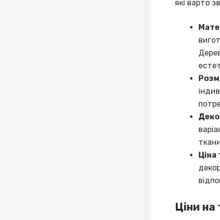
які варто з
Мате
вигот
Дерев
естет
Розм
індив
потр
Декор
варіа
ткан
Ціна 
декор
відпо
Ціни на 