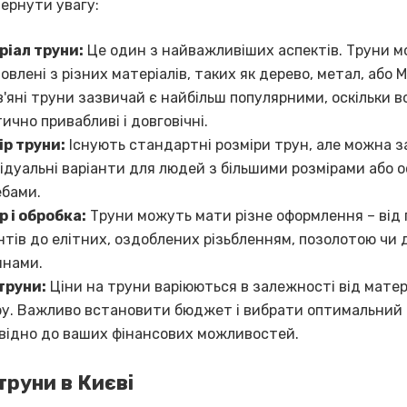
вернути увагу:
ріал труни:
Це один з найважливіших аспектів. Труни 
овлені з різних матеріалів, таких як дерево, метал, або 
'яні труни зазвичай є найбільш популярними, оскільки в
ично привабливі і довговічні.
ір труни:
Існують стандартні розміри трун, але можна з
ідуальні варіанти для людей з більшими розмірами або 
ебами.
 і обробка:
Труни можуть мати різне оформлення – від
нтів до елітних, оздоблених різьбленням, позолотою чи
инами.
труни:
Ціни на труни варіюються в залежності від матер
у. Важливо встановити бюджет і вибрати оптимальний 
відно до ваших фінансових можливостей.
труни в Києві