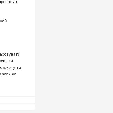
 пропонує
икий
раховувати
єві, ви
бюджету та
таких як