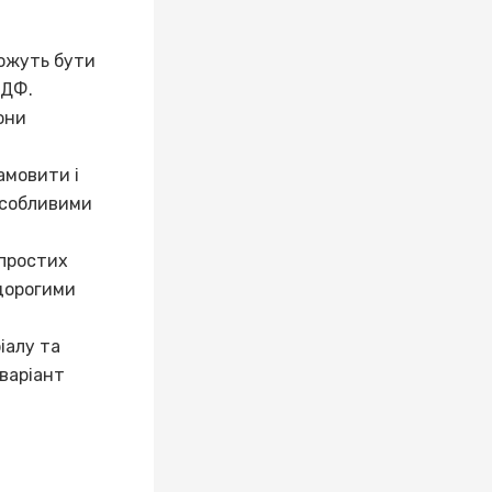
можуть бути
МДФ.
они
амовити і
особливими
 простих
 дорогими
іалу та
варіант