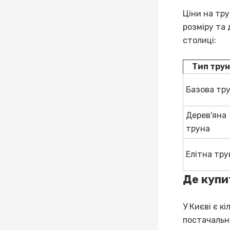
Ціни на тру
розміру та 
столиці:
Тип тру
Базова тр
Дерев'яна
труна
Елітна тру
Де купи
У Києві є к
постачальн