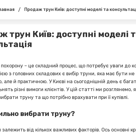
/
лавная
Продаж трун Київ: доступні моделі та консультац
ж трун Київ: доступні моделі 
льтація
 похорону – це складний процес, що потребує уваги до к
ією з головних складових є вибір труни, яка має бути не 
 але й практичною. У Києві на сьогоднішній день є багат
ьнять різні вимоги клієнтів. У цій статті ми розглянемо, 
ибрати труну та що потрібно врахувати при її купівлі.
ильно вибрати труну?
 залежить від кількох важливих факторів. Ось основні кри