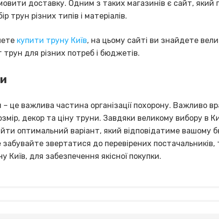
амовити доставку. Одним з таких магазинів є сайт, який
ір трун різних типів і матеріалів.
чете
купити труну Київ
, на цьому сайті ви знайдете вел
 трун для різних потреб і бюджетів.
ки
и – це важлива частина організації похорону. Важливо в
озмір, декор та ціну труни. Завдяки великому вибору в Ки
йти оптимальний варіант, який відповідатиме вашому 
е забувайте звертатися до перевірених постачальників, 
у Київ, для забезпечення якісної покупки.