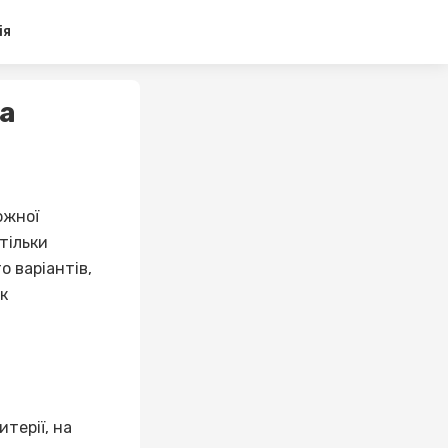
ія
та
ожної
тільки
о варіантів,
як
терії, на