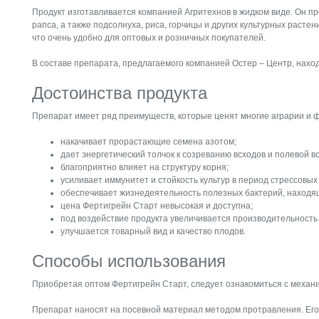
Продукт изготавливается компанией Агритехнов в жидком виде. Он пр
рапса, а также подсолнуха, риса, горчицы и других культурных растен
что очень удобно для оптовых и розничных покупателей.
В составе препарата, предлагаемого компанией Остер – Центр, нахо
Достоинства продукта
Препарат имеет ряд преимуществ, которые ценят многие аграрии и 
накачивает прорастающие семена азотом;
дает энергетический толчок к созреванию всходов и полевой в
благоприятно влияет на структуру корня;
усиливает иммунитет и стойкость культур в период стрессовых
обеспечивает жизнедеятельность полезных бактерий, находящи
цена Фертигрейн Старт невысокая и доступна;
под воздействие продукта увеличивается производительность
улучшается товарный вид и качество плодов.
Способы использования
Приобретая оптом Фертигрейн Старт, следует ознакомиться с механ
Препарат наносят на посевной материал методом протравления. Его 