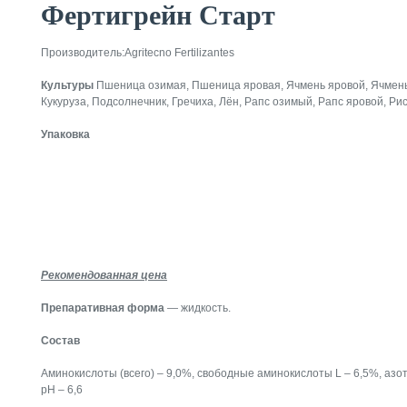
Фертигрейн Старт
Производитель:Agritecno Fertilizantes
Культуры
Пшеница озимая, Пшеница яровая, Ячмень яровой, Ячмень 
Кукуруза, Подсолнечник, Гречиха, Лён, Рапс озимый, Рапс яровой, Ри
Упаковка
Рекомендованная цена
Препаративная форма
— жидкость.
Состав
Аминокислоты (всего) – 9,0%, свободные аминокислоты L – 6,5%, азот 
pH – 6,6