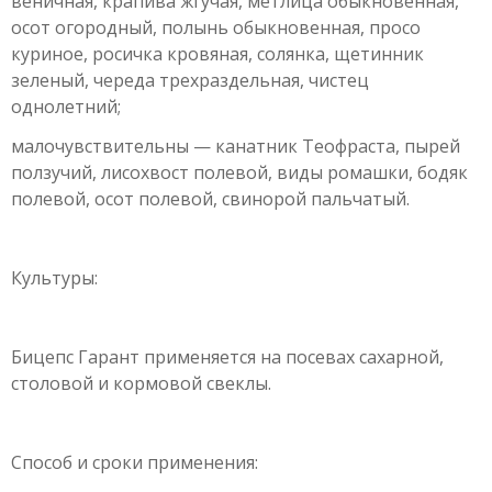
веничная, крапива жгучая, метлица обыкновенная,
осот огородный, полынь обыкновенная, просо
куриное, росичка кровяная, солянка, щетинник
зеленый, череда трехраздельная, чистец
однолетний;
малочувствительны — канатник Теофраста, пырей
ползучий, лисохвост полевой, виды ромашки, бодяк
полевой, осот полевой, свинорой пальчатый.
Культуры:
Бицепс Гарант применяется на посевах сахарной,
столовой и кормовой свеклы.
Способ и сроки применения: