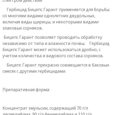
спектром действия.
Гербицид Бицепс Гарант применяется для борьбы
со многими видами однолетних двудольных,
включая виды щирицы, и некоторыми видами
злаковых сорняков.
Бицепс Гарант позволяет проводить обработку
независимо от типа и
влажности почвы.
Гербицид
Бицепс Гарант может использоваться дробно, с
учетом количества и видового состава сорняков.
Бицепс Гарант прекрасно совмещается в баковых
смесях с другими
гербицидами.
Препаративная форма:
Концентрат эмульсии, содержащий 70 г/л
десмедифама, 90 г/л фенмедифама и 110 г/л