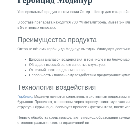
Универсальный продукт от компании Остер – Центр для сахарной 
В составе препарата находится 700 г/л метамитрона. Имеет 3-й кл
в 5-литровых емкостях.
Преимущества продукта
Оптовые объемы гербицида Модипур выгодны, благодаря достоинс
Широкий диапазон воздействия, в том числе и на белую марь
Обладает высокой селективностью к культуре.
Отличный партнер для смешения.
Способность к почвенному воздействию предохраняет культ
Технология воздействия
Гербицид
Модипур является селективным системным веществом, п
бурьянов. Проникает, в основном, через корневую систему и части
структуры бурьяна, он блокирует процессы фотосинтеза, после чег
Первую обработку средством делают в период образования семядо
степеням развития свеклы ограничений нет.