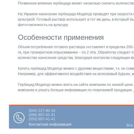
Почвенное влияние гербицида может несколько снизить количеств
На Украине нанесение гербицида Модипур проводят при скорости ве
культурой. Готовый раствор используют в тот же день, в который 
фитотоксичность на культуру.
Особенности применения
Объем потребления готового раствора составляет в пределах 200-
га, при троекратном опрыскивании – по 2 л/га. Обработку следует
количество нанесения средства, благодаря контролю следующих в
Купить гербицид Модипур можно с другими веществами, т.к. он со
Например, для эффективного воздействия на колосковый бурьян, 
Гербицид Модипур можно взять на сайте компании по низкой цене. 
компании и узнать больше информации по покупаемой продукции. Д
(044) 227-80-10
(096) 807-41-41
(050) 807-41-41
Контактная информация
Все