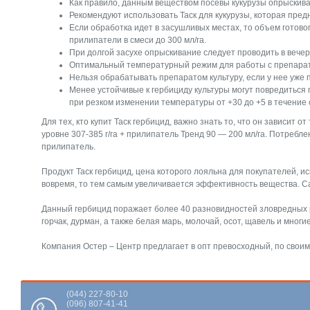
Как правило, данным веществом посевы кукурузы опрыскиваю
Рекомендуют использовать Таск для кукурузы, которая пред
Если обработка идет в засушливых местах, то объем готово
прилипатели в смеси до 300 мл/га.
При долгой засухе опрыскивание следует проводить в вечер
Оптимальный температурный режим для работы с препара
Нельзя обрабатывать препаратом культуру, если у нее уже п
Менее устойчивые к гербициду культуры могут повредиться 
при резком изменении температуры от +30 до +5 в течение 
Для тех, кто купит Таск гербицид, важно знать то, что он зависит о
уровне 307-385 г/га + прилипатель Тренд 90 — 200 мл/га. Потребл
прилипатель.
Продукт Таск гербицид, цена которого лояльна для покупателей, и
вовремя, то тем самым увеличивается эффективность вещества. Са
Данный гербицид поражает более 40 разновидностей зловредных р
горчак, дурман, а также белая марь, молочай, осот, щавель и многие
Компания Остер – Центр предлагает в опт превосходный, по своим 
(044) 227-80-10
(096) 807-41-41