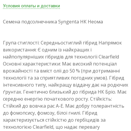
Условия оплаты и доставки
Семена подсолнечника Syngenta НК Неома
Група стиглості: Середньостиглий гібрид Напрямок
використання: Є одним із найкращих і
найпопулярніших гібридів для технології Clearfield
Основні характеристики: Має високий потенціал
врожайності та вміст олії до 50 % (при дотриманні
технології та за сприятливих погодних умов). Гібрид
інтенсивного типу, найкращу віддачу дає на родючих
ґрунтах. Генетично близький до гібрида НК Бріо. Має
середню енергію початкового росту. Стійкість:
Стійкий до вовчка рас А-Е. Має добру толерантність
до фомопсису, фомозу, білої гнилі. Гібрид
характеризується стійкістю до гербіцидів за
технологією Clearfield, що надає перевагу