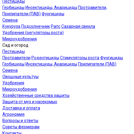
Пестициды
Гербициды
Инсектициды, Акарициды
Протравители,
Прилипатели (ПАВ)
Фунгициды
Семена
Кукуруза
Подсолнечник
Рапс
Сахарная свекла
Удобрения (регуляторы роста)
Микроудобрения
Сад и огород
Пестициды
Протравители
Родентициды
Стимуляторы роста
Фунгициды
Гербициды
Инсектициды, Акарициды
Прилипатели (ПАВ)
Семена
Овощные культуы
Удобрения
Микроудобрения
Хозяйственные средства защиты
Защита от мух и насекомых
Доставка и оплата
Агрономия
Вопросы и ответы
Советы фермерам
Контакты