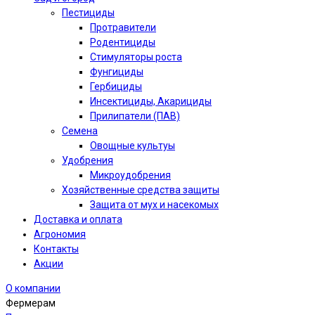
Пестициды
Протравители
Родентициды
Стимуляторы роста
Фунгициды
Гербициды
Инсектициды, Акарициды
Прилипатели (ПАВ)
Семена
Овощные культуы
Удобрения
Микроудобрения
Хозяйственные средства защиты
Защита от мух и насекомых
Доставка и оплата
Агрономия
Контакты
Акции
О компании
Фермерам