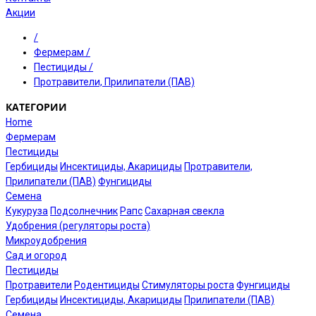
Акции
/
Фермерам
/
Пестициды
/
Протравители, Прилипатели (ПАВ)
КАТЕГОРИИ
Home
Фермерам
Пестициды
Гербициды
Инсектициды, Акарициды
Протравители,
Прилипатели (ПАВ)
Фунгициды
Семена
Кукуруза
Подсолнечник
Рапс
Сахарная свекла
Удобрения (регуляторы роста)
Микроудобрения
Сад и огород
Пестициды
Протравители
Родентициды
Стимуляторы роста
Фунгициды
Гербициды
Инсектициды, Акарициды
Прилипатели (ПАВ)
Семена