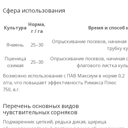
Сфера использования
Норма,
Культура
Время и способ
г / га
Опрыскивание посевов, начиная 
Ячмень
25–30
трубку к
Пшеница
Опрыскивание посевов, начиная с
25–30
озимая
флагового листка ку
Возможно использование с ПАВ Максиум в норме 0,2
л/га, что повышает эффективность Римакса Плюс
750, в.г.
Перечень основных видов
чувствительных сорняков
Подмаренник цепкий, редька дикая, щирица