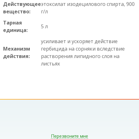
Действующее
этоксилат изодецилового спирта, 900
вещество:
г/л
Тарная
5 л
единица:
усиливает и ускоряет действие
Механизм
гербицида на сорняки вследствие
действия:
растворения липидного слоя на
листьях
Перезвоните мне