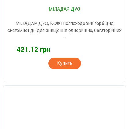
МІЛАДАР ДУО
МІЛАДАР ДУО, КС® Післясходовий гербіцид
системної дії для знищення однорічних, багаторічних
..
421.12 грн
Купить