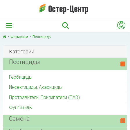
Фермерам
Пестициды
Категории
Пестициды
Гербициды
Инсектициды, Акарициды
Протравители, Прилипатели (ПАВ)
Фунгициды
Семена