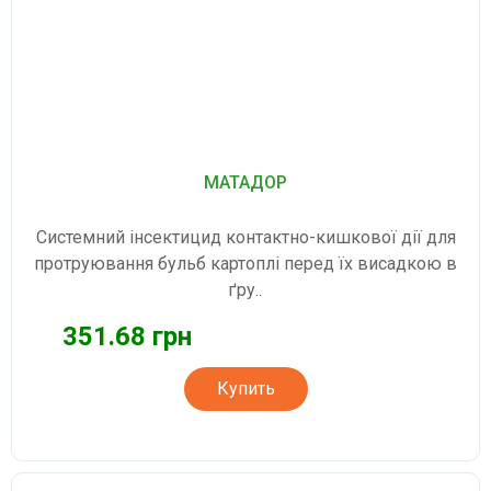
МАТАДОР
Системний інсектицид контактно-кишкової дії для
протруювання бульб картоплі перед їх висадкою в
ґру..
351.68 грн
Купить