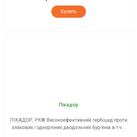
Купить
Пікадор
ПІКАДОР, РК® Високоефективний гербіцид проти
злакових і однорічних дводольних бур’янів в т.ч. ..