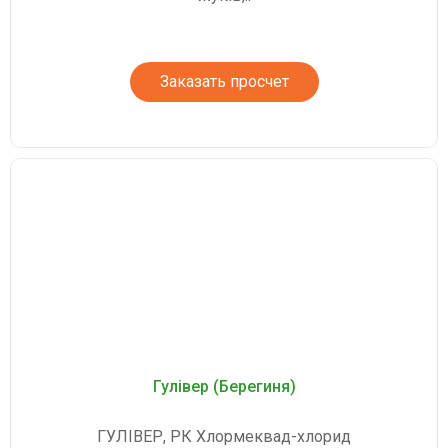
Заказать просчет
Гулівер (Берегиня)
ГУЛІВЕР, РК Хлормеквад-хлорид