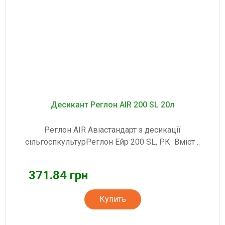
Десикант Реглон AIR 200 SL 20л
Реглон AIR Авіастандарт з десикації
сільгоспкультурРеглон Ейр 200 SL, РК Вміст ..
371.84 грн
Купить