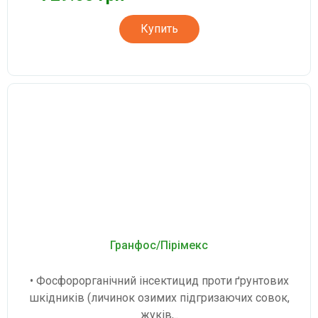
Купить
Гранфос/Пірімекс
• Фосфорорганічний інсектицид проти ґрунтових
шкідників (личинок озимих підгризаючих совок,
жуків,..