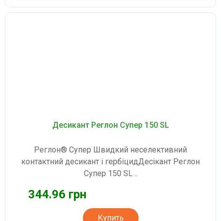
Десикант Реглон Супер 150 SL
Реглон® Супер Швидкий неселективний
контактний десикант і гербіцидДесікант Реглон
Супер 150 SL ..
344.96 грн
Купить