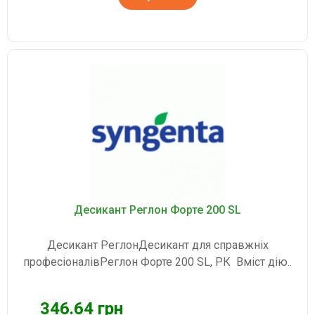
Десикант Реглон Форте 200 SL
Десикант РеглонДесикант для справжніх
професіоналівРеглон Форте 200 SL, РК Вміст дію..
346.64 грн