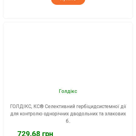
Голдікс
ГОЛДІКС, КС® Селективний гербіцидсистемної дії
для контролю однорічних дводольних та злакових
б..
729.68 грн